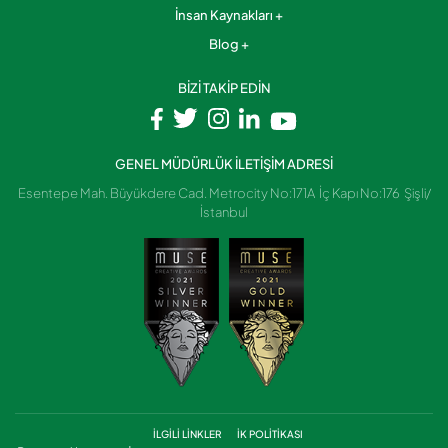
İnsan Kaynakları
Blog
BİZİ TAKİP EDİN
GENEL MÜDÜRLÜK İLETİŞİM ADRESİ
Esentepe Mah. Büyükdere Cad. Metrocity No:171A İç Kapı No:176 Şişli/
İstanbul
İLGİLİ LİNKLER
İK POLİTİKASI