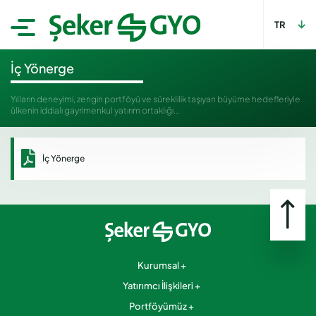
TR
İç Yönerge
Yılların deneyimi, zengin portföyü ve süreklilik taşıyan büyüme hedefleriyle
ülkenin iddialı gayrimenkul yatırım ortaklığı...
İç Yönerge
Kurumsal
Yatırımcı İlişkileri
Portföyümüz