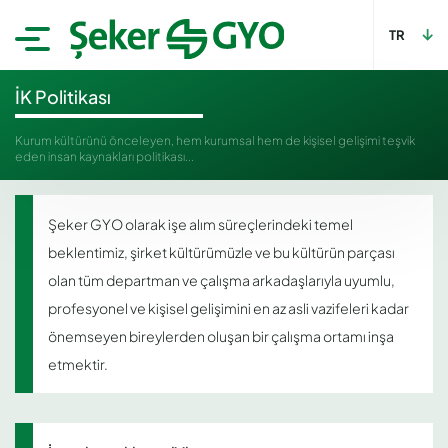
TR
İK Politikası
Kurum kültürünü önceleyen, hem kurumsal hem de kişisel gelişimi teşvik
eden insan kaynakları politikası...
Şeker GYO olarak işe alım süreçlerindeki temel
beklentimiz, şirket kültürümüzle ve bu kültürün parçası
olan tüm departman ve çalışma arkadaşlarıyla uyumlu,
profesyonel ve kişisel gelişimini en az asli vazifeleri kadar
önemseyen bireylerden oluşan bir çalışma ortamı inşa
etmektir.