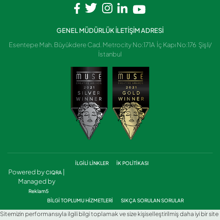
GENEL MÜDÜRLÜK İLETİŞİM ADRESİ
Esentepe Mah. Büyükdere Cad. Metrocity No:171A İç Kapı No:176 Şişli/
İstanbul
İLGİLİ LİNKLER
İK POLİTİKASI
Powered by
|
CIQRA
Managed by
Reklam5
BİLGİ TOPLUMU HİZMETLERİ
SIKÇA SORULAN SORULAR
Sitemizin performansıyla ilgili bilgi toplamak ve size kişiselleştirilmiş daha iyi bir site