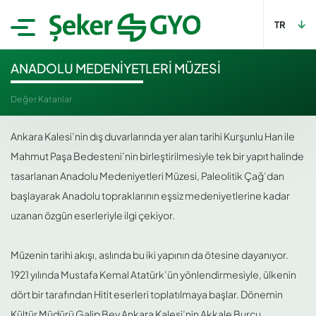
TR
ANADOLU MEDENİYETLERİ MÜZESİ
Değer Katanlar
Ankara Kalesi’nin dış duvarlarında yer alan tarihi Kurşunlu Han ile
Mahmut Paşa Bedesteni’nin birleştirilmesiyle tek bir yapıt halinde
tasarlanan Anadolu Medeniyetleri Müzesi, Paleolitik Çağ’dan
başlayarak Anadolu topraklarının eşsiz medeniyetlerine kadar
uzanan özgün eserleriyle ilgi çekiyor.
⠀⠀⠀⠀⠀⠀⠀
Müzenin tarihi akışı, aslında bu iki yapının da ötesine dayanıyor.
1921 yılında Mustafa Kemal Atatürk’ün yönlendirmesiyle, ülkenin
dört bir tarafından Hitit eserleri toplatılmaya başlar. Dönemin
Kültür Müdürü Galip Bey Ankara Kalesi’nin Akkale Burcu,