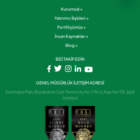
Kurumsal
Yatırımcı İlişkileri
Portföyümüz
İnsan Kaynakları
Blog
BİZİ TAKİP EDİN
GENEL MÜDÜRLÜK İLETİŞİM ADRESİ
Esentepe Mah. Büyükdere Cad. Metrocity No:171A İç Kapı No:176 Şişli/
İstanbul