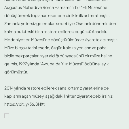
Augustus Mabedi ve Roma Hamamı’nı bir “Eti Müzesi”ne
dönüştürerek toplanan eserlerle birlikte ilk adımı atmıştır.
Zamanla yetersiz gelen alan sebebiyle Osmanlı döneminden
kalma bu iki eski bina restore edilerek bugünkü Anadolu
Medeniyetleri Müzesi’ne dönüştürülmüş ve ziyarete açılmıştır.
Müze birçok tarihi eserin, özgün koleksiyonların ve paha
biçilemez parçaların yer aldığı dünyaca ünlü bir müze haline
gelmiş, 1997 yılında “Avrupa’da Yılın Müzesi” ödülüne layık
görülmüştür.
⠀⠀⠀⠀⠀⠀⠀
2014 yılında restore edilerek sanal ortam ziyaretlerine de
kapılarını açan müzeyi aşağıdaki linkten ziyaret edebilirsiniz:
https://bit.ly/36J8HXt