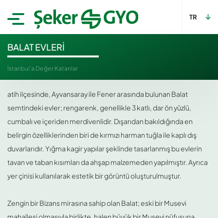
TR
BALAT EVLERİ
İstanbul'a Değer Katanlar
atih ilçesinde, Ayvansaray ile Fener arasında bulunan Balat
semtindeki evler; rengarenk, genellikle 3 katlı, dar ön yüzlü,
cumbalı ve içeriden merdivenlidir. Dışarıdan bakıldığında en
belirgin özelliklerinden biri de kırmızı harman tuğla ile kaplı dış
duvarlarıdır. Yığma kagir yapılar şeklinde tasarlanmış bu evlerin
tavan ve taban kısımları da ahşap malzemeden yapılmıştır. Ayrıca
yer çinisi kullanılarak estetik bir görüntü oluşturulmuştur.
Zengin bir Bizans mirasına sahip olan Balat; eski bir Musevi
mahallesi olmasıyla birlikte, halen büyük bir Musevi nüfusuna