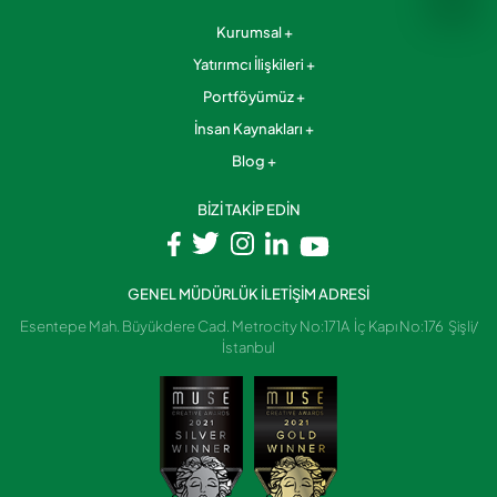
Kurumsal
Yatırımcı İlişkileri
Portföyümüz
İnsan Kaynakları
Blog
BİZİ TAKİP EDİN
GENEL MÜDÜRLÜK İLETİŞİM ADRESİ
Esentepe Mah. Büyükdere Cad. Metrocity No:171A İç Kapı No:176 Şişli/
İstanbul