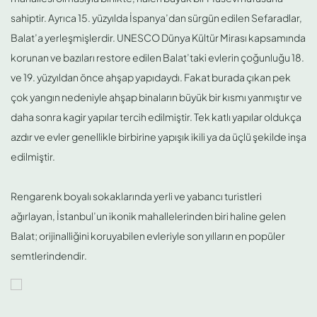
sahiptir. Ayrıca 15. yüzyılda İspanya’dan sürgün edilen Sefaradlar,
Balat’a yerleşmişlerdir. UNESCO Dünya Kültür Mirası kapsamında
korunan ve bazıları restore edilen Balat’taki evlerin çoğunluğu 18.
ve 19. yüzyıldan önce ahşap yapıdaydı. Fakat burada çıkan pek
çok yangın nedeniyle ahşap binaların büyük bir kısmı yanmıştır ve
daha sonra kagir yapılar tercih edilmiştir. Tek katlı yapılar oldukça
azdır ve evler genellikle birbirine yapışık ikili ya da üçlü şekilde inşa
edilmiştir.
Rengarenk boyalı sokaklarında yerli ve yabancı turistleri
ağırlayan, İstanbul’un ikonik mahallelerinden biri haline gelen
Balat; orijinalliğini koruyabilen evleriyle son yılların en popüler
semtlerindendir.