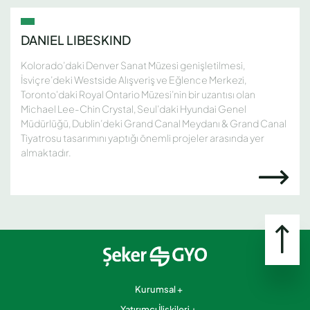
DANIEL LIBESKIND
Kolorado’daki Denver Sanat Müzesi genişletilmesi,
İsviçre’deki Westside Alışveriş ve Eğlence Merkezi,
Toronto'daki Royal Ontario Müzesi’nin bir uzantısı olan
Michael Lee-Chin Crystal, Seul’daki Hyundai Genel
Müdürlüğü, Dublin’deki Grand Canal Meydanı & Grand Canal
Tiyatrosu tasarımını yaptığı önemli projeler arasında yer
almaktadır.
Kurumsal
Yatırımcı İlişkileri