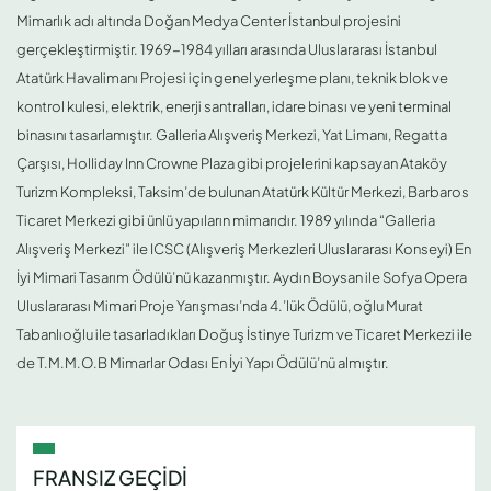
Mimarlık adı altında Doğan Medya Center İstanbul projesini
gerçekleştirmiştir. 1969-1984 yılları arasında Uluslararası İstanbul
Atatürk Havalimanı Projesi için genel yerleşme planı, teknik blok ve
kontrol kulesi, elektrik, enerji santralları, idare binası ve yeni terminal
binasını tasarlamıştır. Galleria Alışveriş Merkezi, Yat Limanı, Regatta
Çarşısı, Holliday Inn Crowne Plaza gibi projelerini kapsayan Ataköy
Turizm Kompleksi, Taksim’de bulunan Atatürk Kültür Merkezi, Barbaros
Ticaret Merkezi gibi ünlü yapıların mimarıdır. 1989 yılında “Galleria
Alışveriş Merkezi” ile ICSC (Alışveriş Merkezleri Uluslararası Konseyi) En
İyi Mimari Tasarım Ödülü’nü kazanmıştır. Aydın Boysan ile Sofya Opera
Uluslararası Mimari Proje Yarışması’nda 4.’lük Ödülü, oğlu Murat
Tabanlıoğlu ile tasarladıkları Doğuş İstinye Turizm ve Ticaret Merkezi ile
de T.M.M.O.B Mimarlar Odası En İyi Yapı Ödülü’nü almıştır.
FRANSIZ GEÇİDİ