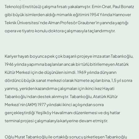
Teknoloji Enstitüsü) çalışma fırsatı yakalamıştır. Emin Onat, Paul Bonatz
gibi büyük isimlerden aldığı mimarlık eğitimini 1954 Yılında Hannover
Teknik Üniversitesi’nde Alman Profesör Graubner’in yanında yaptığı
opera ve tiyatro konulu doktora çalışmasıyla taçlandırmıştır.
Kariyer hayatı boyunca pek çok başarılı projeye imza atan Tabanlıoğlu,
1946 yılında yapımına başlanılan ancak bir türlü bitirilemeyen Atatürk
Kültür Merkezi için de düşünülen isimdi. 1969 yılında dünyanın
dördüncü büyük sanat merkezi olarak hizmete açılan bina, 1,5 yıl sonra
yanmış, yeniden kazandırma çalışmaları için ikinci kez Hayati
Tabanlıoğlu’ndan destek alınmıştır. Tabanlıoğlu, Atatürk Kültür
Merkezi’nin (AKM) 1977 yılındaki ikinci açılışından sonra
gerçekleştirdiği Yeşilköy Havalimanı düzenlemesi ve dış hatlar
terminal projesi çalışmalarıyla kariyerine devam etmiştir.
Oğlu Murat Tabanlıoğlu ile ortaklığı sonucu şirketleşen Tabanlıoğlu