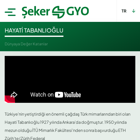
TR
HAYATİ TABANLIOĞLU
Dünyaya Değer Katanlar
Türkiye’nin yetiştirdiği en önemli çağdaş Türk mimarlarından biri olan
Hayati Tabanlıoğlu 1927 yılında Ankara’da doğmuştur. 1950 yılında
mezun olduğu İTÜ Mimarlık Fakültesi’nden sonra başvurduğu ETH
Zürih’te (Zürih Federal