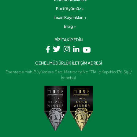
Portföyümüz
İnsan Kaynakları
Blog
BİZİ TAKİP EDİN
GENEL MÜDÜRLÜK İLETİŞİM ADRESİ
Esentepe Mah. Büyükdere Cad. Metrocity No:171A İç Kapı No:176 Şişli/
İstanbul